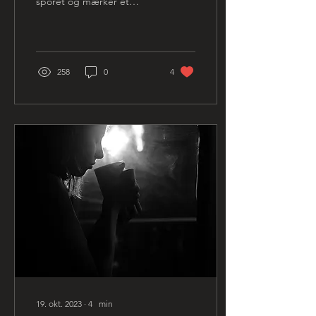
sporet og mærker et
følelsesmæssigt ubehag.
Du overreagerer i
forskellige situationer...
258
0
4
19. okt. 2023
∙
4
min