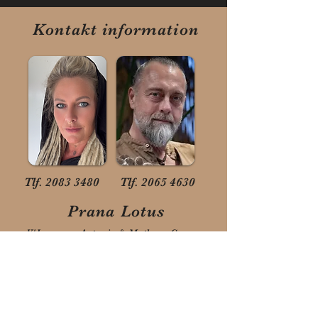
Kontakt information
Tlf.
2083 3480
Tlf.
2065 4630
Prana Lotus
V/Joumana Antonia & Matheuz Cosmos
Holbækvej 44B,
4000 Roskilde
email: pranalotus@outlook.dk
Har du spørgsmål til vores behandlinger
eller uddannelser, kurser og workshops.