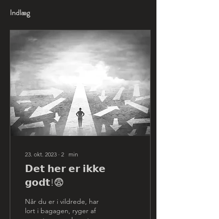
Indlæg
23. okt. 2023
∙
2
min
𝗗𝗲𝘁 𝗵𝗲𝗿 𝗲𝗿 𝗶𝗸𝗸𝗲
𝗴𝗼𝗱𝘁!😨
Når du er i vildrede, har
lort i bagagen, ryger af