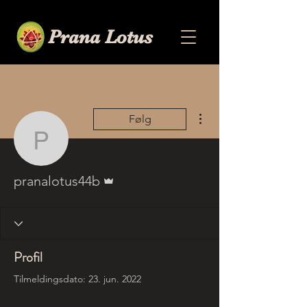
Prana Lotus
Flere handlinger
Følg
pranalotus44b
Admin
pranalotus44b
Profil
Tilmeldingsdato: 23. jun. 2022