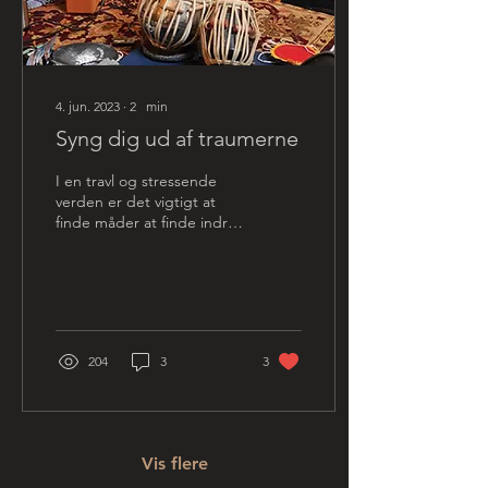
4. jun. 2023
∙
2
min
Syng dig ud af traumerne
I en travl og stressende
verden er det vigtigt at
finde måder at finde indre
ro og helbredelse på. Én
sådan metode er gennem
sang. Det...
204
3
3
Vis flere