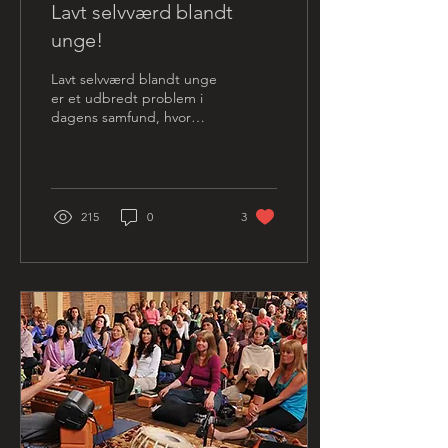
Lavt selvværd blandt
unge!
Lavt selvværd blandt unge
er et udbredt problem i
dagens samfund, hvor
unge ofte føler sig under
pres. Dette kan
manifestere sig i form...
215
0
3