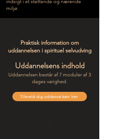
indsigt i et støttende og nærende
miljø.
Praktisk information om
uddannelsen i spirituel selvudving
Uddannelsens indhold
Uddannelsen består af 7 moduler af 3
dages varighed.
Tilmeld dig uddannelsen her
1