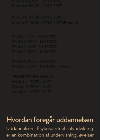
Modul 3: 29/01 - 31/01 2027
Modul 4: 26/02 - 28/02 2027
Modul 5: 02/04 - 04/04 2027
Modul 6: 07/05 - 09/05 2027
Modul 7: 18/06 - 20/06 2027
(Retreat)
Hold S 3
Modul 1: 07/08 - 09/08 2026
Modul 2: 11/09 - 13/09 2026
Modul 3: 30/10 - 01/11 2026
Modul 4: 11/12 - 13/12 2026
Modul 5: 08/01 - 10/01 2027
Modul 6: 19/02 - 21/02 2027
Modul 7: 09/04 - 11/04 2027
(Retreat)
Tidspunkter alle moduler
Fredag kl. 15.00 – 20.00
Lørdag kl. 09.00 – 16.30
Søndag kl.09.00 – 16.30
Hvordan foregår uddannelsen
Uddannelsen i Psykospirituel selvudvikling
er en kombination af undervisning, øvelser