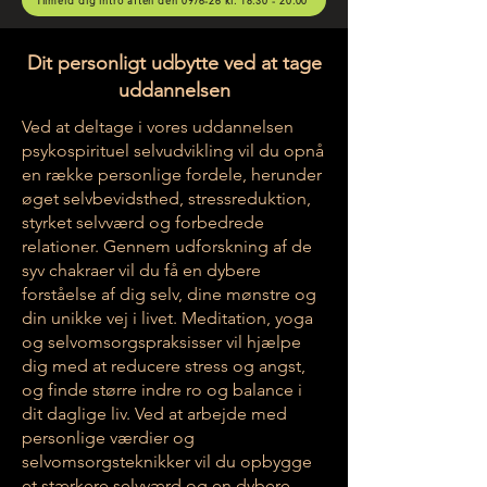
Tilmeld dig intro aften den 09/6-26 kl. 18.30 - 20.00
Dit personligt udbytte ved at tage
uddannelsen
Ved at deltage i vores uddannelsen
psykospirituel selvudvikling vil du opnå
en række personlige fordele, herunder
øget selvbevidsthed, stressreduktion,
styrket selvværd og forbedrede
relationer. Gennem udforskning af de
syv chakraer vil du få en dybere
forståelse af dig selv, dine mønstre og
din unikke vej i livet. Meditation, yoga
og selvomsorgspraksisser vil hjælpe
dig med at reducere stress og angst,
og finde større indre ro og balance i
dit daglige liv. Ved at arbejde med
personlige værdier og
selvomsorgsteknikker vil du opbygge
et stærkere selvværd og en dybere