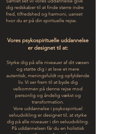
Samlet set vil vores uddannelse give
dig redskaber til at finde større indre
fred, tilfredshed og harmoni, uanset
hvor du er på din spirituelle rejse.
Vores psykospirituelle uddannelse
er designet til at:
Styrke dig på alle niveauer af dit væsen
og støtte dig i at leve et mere
autentisk, meningsfuldt og opfyldende
liv. Vi ser frem til at byde dig
velkommen på denne rejse mod
personlig og åndelig vækst og
transformation.
Vore uddannelse i psykospirituel
selvudvikling er designet til, at styrke
dig på alle niveauer i din selvudvikling.
På uddannelsen får du en holistisk