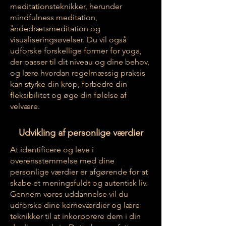
meditationsteknikker, herunder
mindfulness meditation,
åndedrætsmeditation og
visualiseringsøvelser. Du vil også
udforske forskellige former for yoga,
der passer til dit niveau og dine behov,
og lære hvordan regelmæssig praksis
kan styrke din krop, forbedre din
fleksibilitet og øge din følelse af
velvære.
Udvikling af personlige værdier
At identificere og leve i
overensstemmelse med dine
personlige værdier er afgørende for at
skabe et meningsfuldt og autentisk liv.
Gennem vores uddannelse vil du
udforske dine kerneværdier og lære
teknikker til at inkorporere dem i din