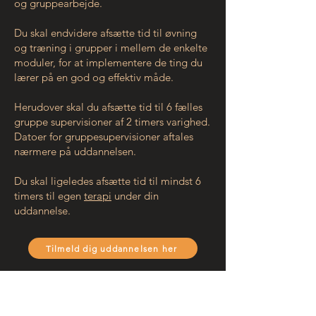
og gruppearbejde.
Du skal endvidere afsætte tid til øvning
og træning i grupper i mellem de enkelte
moduler, for at implementere de ting du
lærer på en god og effektiv måde.
Herudover skal du afsætte tid til 6 fælles
gruppe supervisioner af 2 timers varighed.
Datoer for gruppesupervisioner aftales
nærmere på uddannelsen.
Du skal ligeledes afsætte tid til mindst 6
timers til egen
terapi
under din
uddannelse.
Tilmeld dig uddannelsen her
Mød vores undervisere