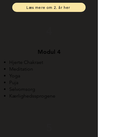
Læs mere om 2. år her
4
Modul 4
Hjerte Chakraet
Meditation
Yoga
Puja
Selvomsorg
Kærlighedssprogene
5