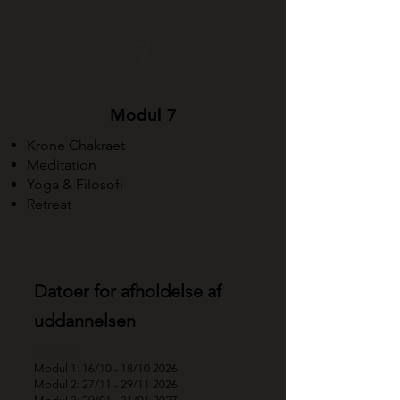
7
Modul 7
Krone Chakraet
Meditation
Yoga & Filosofi
Retreat
Datoer for afholdelse af
uddannelsen
Hold S 4
Modul 1: 16/10 - 18/10 2026
Modul 2: 27/11 - 29/11 2026