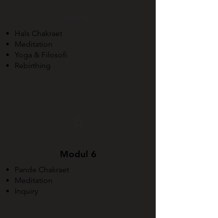
Modul 5
Hals Chakraet
Meditation
Yoga & Filosofi
Rebirthing
6
Modul 6
Pande Chakraet
Meditation
Inquiry