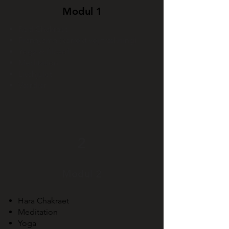
Modul 1
Rod Chakraet
Pranayama (korrekt vejrtrækning)
Yoga & filosofi
Meditation
Livshjulet
Værdier
2
Modul 2
Hara Chakraet
Meditation
Yoga