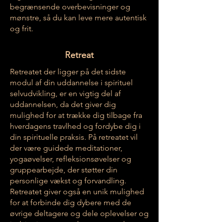
begrænsende overbevisninger og
mønstre, så du kan leve mere autentisk
og frit.
Retreat
Retreatet der ligger på det sidste
modul af din uddannelse i spirituel
selvudvikling, er en vigtig del af
uddannelsen, da det giver dig
mulighed for at trække dig tilbage fra
hverdagens travlhed og fordybe dig i
din spirituelle praksis. På retreatet vil
der være guidede meditationer,
yogaøvelser, refleksionsøvelser og
gruppearbejde, der støtter din
personlige vækst og forvandling.
Retreatet giver også en unik mulighed
for at forbinde dig dybere med de
øvrige deltagere og dele oplevelser og