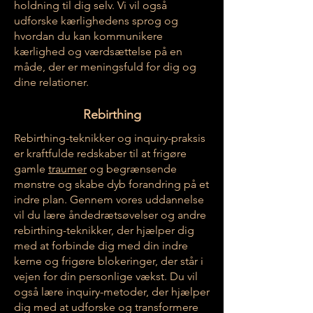
holdning til dig selv. Vi vil også
udforske kærlighedens sprog og
hvordan du kan kommunikere
kærlighed og værdsættelse på en
måde, der er meningsfuld for dig og
dine relationer.
Rebirthing
Rebirthing-teknikker og inquiry-praksis
er kraftfulde redskaber til at frigøre
gamle
traumer
og begrænsende
mønstre og skabe dyb forandring på et
indre plan. Gennem vores uddannelse
vil du lære åndedrætsøvelser og andre
rebirthing-teknikker, der hjælper dig
med at forbinde dig med din indre
kerne og frigøre blokeringer, der står i
vejen for din personlige vækst. Du vil
også lære inquiry-metoder, der hjælper
dig med at udforske og transformere