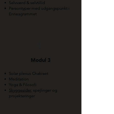
Selvværd & selvtillid
Persontyper med udgangspunkt i
Enneagrammet
3
Modul 3
Solar plexus Chakraet
Meditation
Yoga & Filosofi
Skyggesider
, spejlinger og
projekteringer