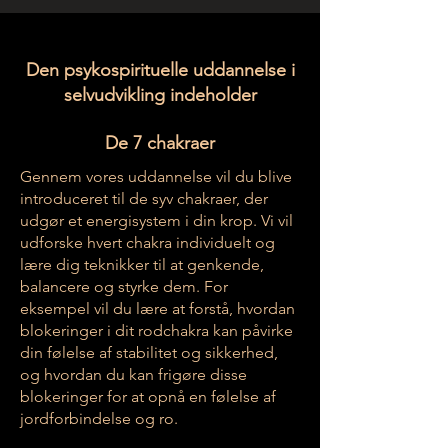
Den psykospirituelle uddannelse i
selvudvikling indeholder
De 7 chakraer
Gennem vores uddannelse vil du blive
introduceret til de syv chakraer, der
udgør et energisystem i din krop. Vi vil
udforske hvert chakra individuelt og
lære dig teknikker til at genkende,
balancere og styrke dem. For
eksempel vil du lære at forstå, hvordan
blokeringer i dit rodchakra kan påvirke
din følelse af stabilitet og sikkerhed,
og hvordan du kan frigøre disse
blokeringer for at opnå en følelse af
jordforbindelse og ro.