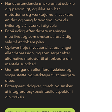
Har et brændende ønske om at udvikle
dig personligt, og ikke selv har
metoderne og værktøjerne til at skabe
en dyb og varig forandring, hvor du
hviler og står stærkt i dig selv.
Er på udkig efter dybere meninger
med livet og som ønsker at forstå dig
selv på et dybere plan.
Oplever høje niveauer af
stress
,
angst
eller depression, og som søger efter
alternative metoder til at forbedre din
mentale sundhed.
Gennemgår en eller flere
livskriser
og
søger støtte og værktøjer til at navigere
disse.
Er terapeut, rådgiver, coach og ønsker
at integrere psykospirituelle aspekter i
din praksis