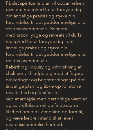
På det spirituelle plan vil uddannelsen
give dig mulighed for at fordybe dig i
din åndelige praksis og styrke din
forbindelse til det guddommelige eller
det transcendentale. Gennem
meditation, yoga og retreats vil du få
mulighed for at fordybe dig i din
åndelige praksis og styrke din
forbindelse til det guddommelige eller
det transcendentale.
Rebirthing, inquiry og udforskning af
chakraer vil hjælpe dig med at frigøre
blokeringer og begrænsninger på det
åndelige plan, og åbne op for større
bevidsthed og forståelse.
Ved at arbejde med personlige værdier
og selvrefleksion vil du finde større
klarhed om din livsmening og formål,
og være bedre i stand til at leve i
overensstemmelse hermed.