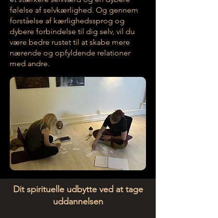
følelse af selvkærlighed. Og gennem
forståelse af kærlighedssprog og
dybere forbindelse til dig selv, vil du
være bedre rustet til at skabe mere
nærende og opfyldende relationer
med andre.
Dit spirituelle udbytte ved at tage
uddannelsen