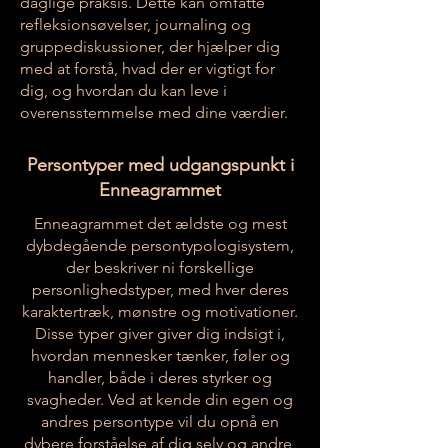
daglige praksis. Dette kan omfatte
refleksionsøvelser, journaling og
gruppediskussioner, der hjælper dig
med at forstå, hvad der er vigtigt for
dig, og hvordan du kan leve i
overensstemmelse med dine værdier.
Persontyper med udgangspunkt i
Enneagrammet
Enneagrammet det ældste og mest
dybdegående persontypologisystem,
der beskriver ni forskellige
personlighedstyper, med hver deres
karaktertræk, mønstre og motivationer.
Disse typer giver giver dig indsigt i,
hvordan mennesker tænker, føler og
handler, både i deres styrker og
svagheder. Ved at kende din egen og
andres persontype vil du opnå en
dybere forståelse af dig selv og andre,