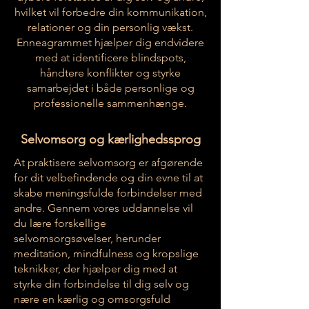
hvilket vil forbedre din kommunikation,
relationer og din personlig vækst.
Enneagrammet hjælper dig endvidere
med at identificere blindspots,
håndtere konflikter og styrke
samarbejdet i både personlige og
professionelle sammenhænge.
Selvomsorg og kærlighedssprog
At praktisere selvomsorg er afgørende
for dit velbefindende og din evne til at
skabe meningsfulde forbindelser med
andre. Gennem vores uddannelse vil
du lære forskellige
selvomsorgsøvelser, herunder
meditation, mindfulness og kropslige
teknikker, der hjælper dig med at
styrke din forbindelse til dig selv og
nære en kærlig og omsorgsfuld