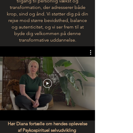
tilgang til personlig vækst og
transformation, der adresserer både
krop, sind og ånd. Vi støtter dig på din
rejse mod større bevidsthed, balance
og autenticitet, og vi ser frem til at
byde dig velkommen på denne
transformative uddannelse.
Hør Diana fortælle om hendes oplevelse
af Psykospirituel selvudvikling