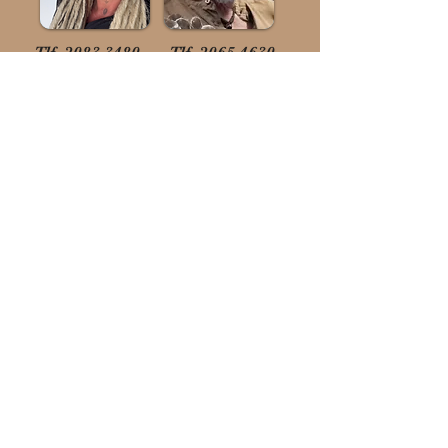
Tlf.
2083 3480
Tlf.
2065 4630
Prana Lotus
V/Joumana Antonia & Matheuz Cosmos
Holbækvej 44B,
4000 Roskilde
email: pranalotus@outlook.dk
Har du spørgsmål til vores behandlinger
eller uddannelser, kurser og workshops.
Så kan du enten ringe til os på tlf. 20654630
eller benytte dig af nedenstående
kontaktformular.
Fornavn
Efternavn